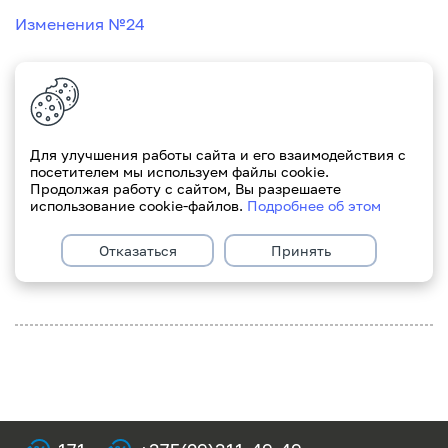
Изменения №24
*Дополнения утверждены протоколом Комитета по
Для улучшения работы сайта и его взаимодействия с
посетителем мы используем файлы cookie.
развитию бизнеса №4 от 03.02.2022
Продолжая работу с сайтом, Вы разрешаете
использование cookie-файлов.
Подробнее об этом
С уважением, Paritetbank.
Отказаться
Принять