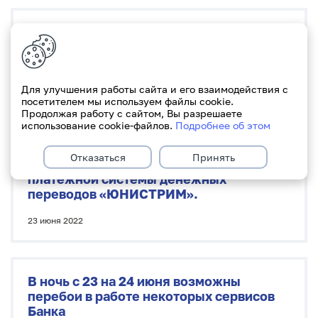
Об изменениях и дополнениях
в Сборнике размеров платы
за банковские операции Paritetbank
Для улучшения работы сайта и его взаимодействия с
24 июня 2022
посетителем мы используем файлы cookie.
Продолжая работу с сайтом, Вы разрешаете
использование cookie-файлов.
Подробнее об этом
Об изменениях в переводах физических
Отказаться
Принять
лиц посредством международной
платежной системы денежных
переводов
«
ЮНИСТРИМ».
23 июня 2022
В ночь с 23 на 24 июня возможны
перебои в работе некоторых сервисов
Банка