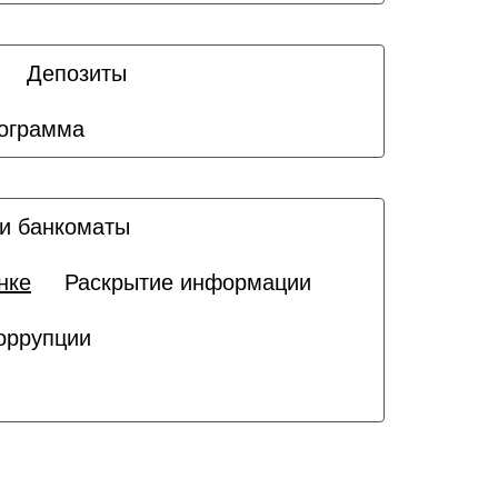
Депозиты
ограмма
и банкоматы
нке
Раскрытие информации
оррупции