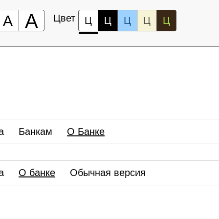
А
А
Цвет
Ц
Ц
Ц
Ц
Ц
а
Банкам
О Банке
а
О банке
Обычная версия