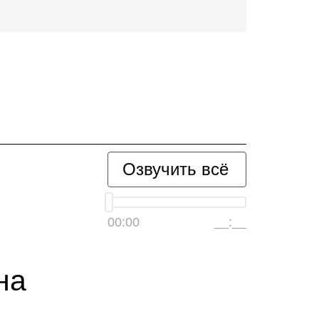
Озвучить всё
00:00
__:__
на