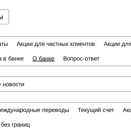
ы
аты
Акции для частных клиентов
Акции дл
а в банке
О банке
Вопрос-ответ
е новости
еждународные переводы
Текущий счет
Ак
без границ