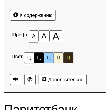
К содержанию
А
Шрифт
А
А
Цвет
Ц
Ц
Ц
Ц
Ц
Дополнительно
Паритетбанк