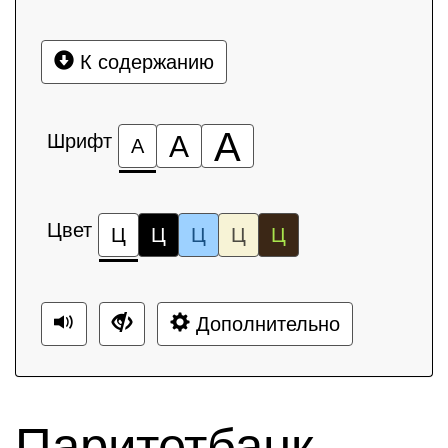
К содержанию
А
Шрифт
А
А
Цвет
Ц
Ц
Ц
Ц
Ц
Дополнительно
Паритетбанк