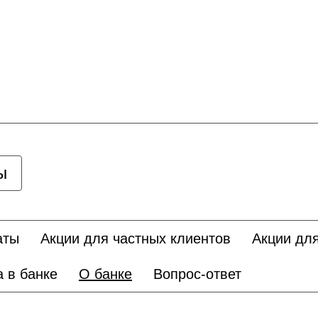
ы
аты
Акции для частных клиентов
Акции дл
а в банке
О банке
Вопрос-ответ