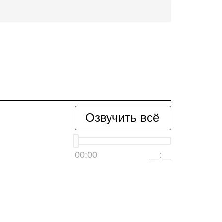
Озвучить всё
00:00
__:__