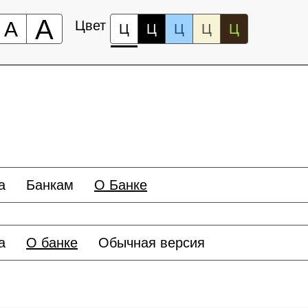
А
А
Цвет
Ц
Ц
Ц
Ц
Ц
а
Банкам
О Банке
а
О банке
Обычная версия