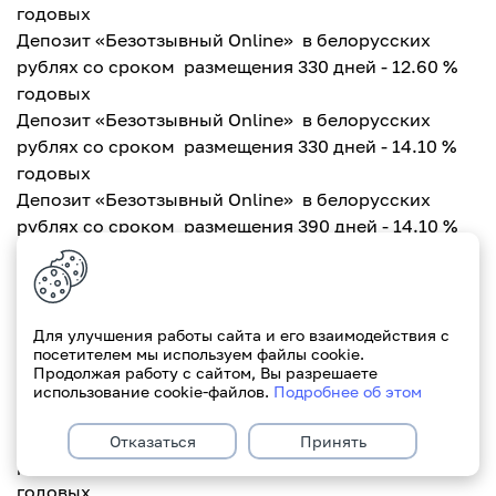
годовых
Депозит «Безотзывный Online» в белорусских
рублях со сроком размещения 330 дней - 12.60 %
годовых
Депозит «Безотзывный Online» в белорусских
рублях со сроком размещения 330 дней - 14.10 %
годовых
Депозит «Безотзывный Online» в белорусских
рублях со сроком размещения 390 дней - 14.10 %
годовых
Депозит «Стабильный доход» в белорусских
рублях со сроком размещения 270 дней - 12.50 %
годовых
Для улучшения работы сайта и его взаимодействия с
посетителем мы используем файлы cookie.
Депозит «Стабильный доход» в белорусских
Продолжая работу с сайтом, Вы разрешаете
рублях со сроком размещения 330 дней - 12.50 %
использование cookie-файлов.
Подробнее об этом
годовых
Депозит «Стабильный доход» в белорусских
Отказаться
Принять
рублях со сроком размещения 370 дней - 14.00 %
годовых