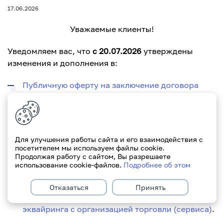
17.06.2026
Уважаемые клиенты!
Уведомляем вас, что
с 20.07.2026
утверждены
изменения и дополнения в:
Публичную оферту на заключение договора
торгового эквайринга с организациями
торговли (сервиса)
Форму заявки на изменение условий договора
Для улучшения работы сайта и его взаимодействия с
торгового эквайринга с организацией торговли
посетителем мы используем файлы cookie.
(сервиса)
Продолжая работу с сайтом, Вы разрешаете
использование cookie-файлов.
Подробнее об этом
Форму заявки на регистрацию пункта
обслуживания держателей банковских
Отказаться
Принять
платежных карточек к договору торгового
эквайринга с организацией торговли (сервиса)
.