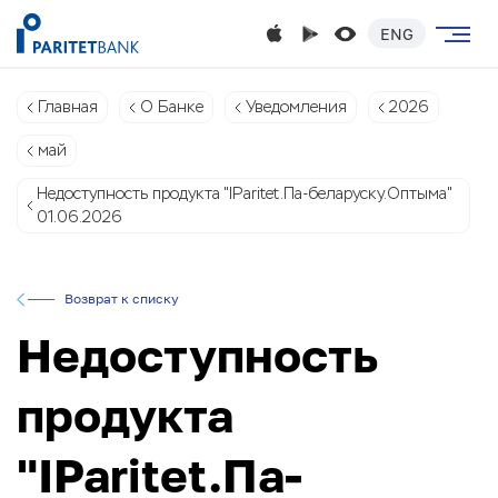
ENG
Главная
О Банке
Уведомления
2026
май
Недоступность продукта "IParitet.Па-беларуску.Оптыма"
01.06.2026
Возврат к списку
Недоступность
продукта
"IParitet.Па-