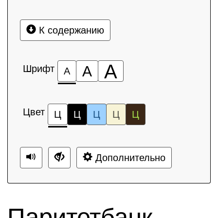
К содержанию
А
Шрифт
А
А
Цвет
Ц
Ц
Ц
Ц
Ц
Дополнительно
Паритетбанк