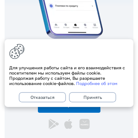
Скачайте приложение
iParitet
Для улучшения работы сайта и его взаимодействия с
посетителем мы используем файлы cookie.
Одно
приложение
— много
Продолжая работу с сайтом, Вы разрешаете
использование cookie-файлов.
Подробнее об этом
возможностей
Отказаться
Принять
Скачать приложение