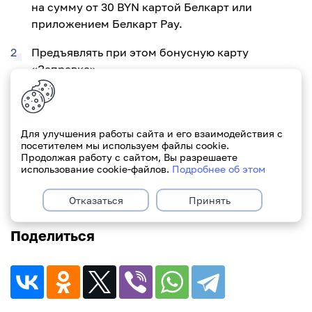
на сумму от 30 BYN картой Белкарт или
приложением Белкарт Pay.
Предъявлять при этом бонусную карту
«Заправка».
Присоединяйтесь к рекламной игре! Подробная
информация на сайте
belkart.by
в разделе «Акции -
Для улучшения работы сайта и его взаимодействия с
Рекламные игры».
посетителем мы используем файлы cookie.
Продолжая работу с сайтом, Вы разрешаете
использование cookie-файлов.
Подробнее об этом
Нет карты платежной системы "Белкарт"?
Оформляйте в мобильном приложении
iParitet
.
Отказаться
Принять
Поделиться