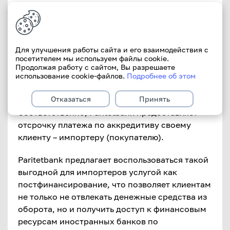
При предоставлении бенефициаром
(продавцом) в исполняющий банк документов
(в том числе отгрузочных), полностью
Для улучшения работы сайта и его взаимодействия с
соответствующих условиям аккредитива,
посетителем мы используем файлы cookie.
исполняющий банк производит платеж по
Продолжая работу с сайтом, Вы разрешаете
аккредитиву бенефициару и предоставляет
использование cookie-файлов.
Подробнее об этом
банку-эмитенту (Paritetbank) отсрочку
Отказаться
Принять
платежа по аккредитиву на 1 год.
Соответственно, Paritetbank предоставляет
отсрочку платежа по аккредитиву своему
клиенту – импортеру (покупателю).
Paritetbank предлагает воспользоваться такой
выгодной для импортеров услугой как
постфинансирование, что позволяет клиентам
не только не отвлекать денежные средства из
оборота, но и получить доступ к финансовым
ресурсам иностранных банков по