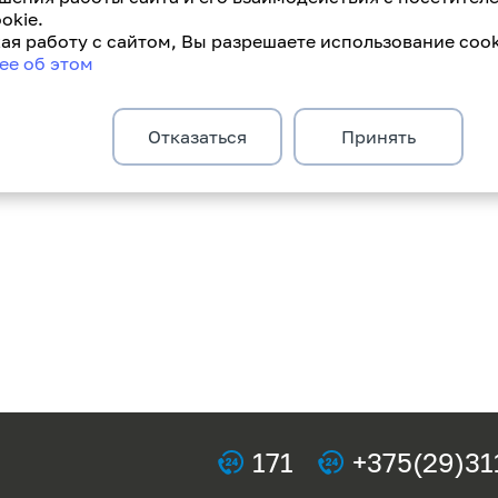
кальный номер игрового шанса со статусом
okie.
я работу с сайтом, Вы разрешаете использование cook
ее об этом
шным окажется именно ваш шанс!
Отказаться
Принять
разделе «Акции - Рекламные игры».
171
+375(29)31