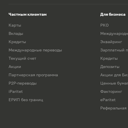
Частным клиентам
Для бизнеса
Карты
РКО
Вклады
Международн
Кредиты
Эквайринг
Международные переводы
Зарплатный п
Текущий счет
Кредиты
Акции
Депозиты
Партнерская программа
Акции для Би
P2P-переводы
Ценные бума
iParitet
Факторинг
ЕРИП без границ
eParitet
Реферальная