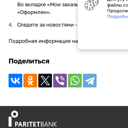
Во вкладке «Мои заказы» отобразится уни
файлы co
Продолжа
«Оформлен».
Подробн
Следите за новостями - возможно выигры
Подробная информация на сайте
belkart.by
в 
Поделиться