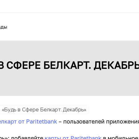
ады
В СФЕРЕ БЕЛКАРТ. ДЕКАБР
 «Будь в Сфере Белкарт. Декабрь»
лкарт от Paritetbank
– пользователей приложени
рь»: добавляйте
карты от Paritetbank
в мобильное