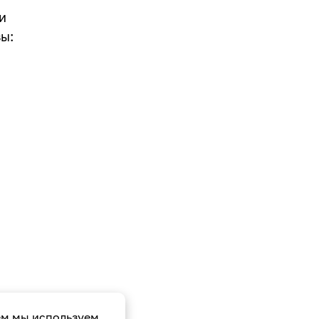
и
ы:
ем мы используем