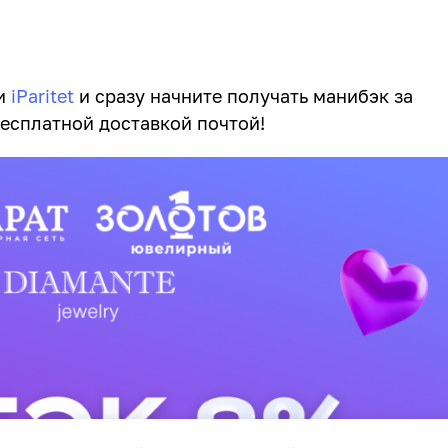
ии
iParitet
и сразу начните получать манибэк за
бесплатной доставкой почтой!