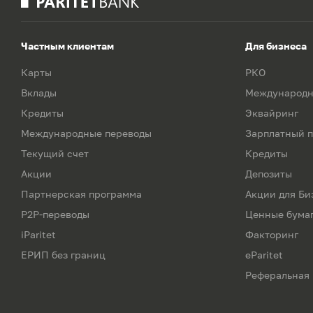
Частным клиентам
Для бизнеса
Карты
РКО
Вклады
Международн
Кредиты
Эквайринг
Международные переводы
Зарплатный п
Текущий счет
Кредиты
Акции
Депозиты
Партнерская программа
Акции для Би
P2P-переводы
Ценные бума
iParitet
Факторинг
ЕРИП без границ
eParitet
Реферальная