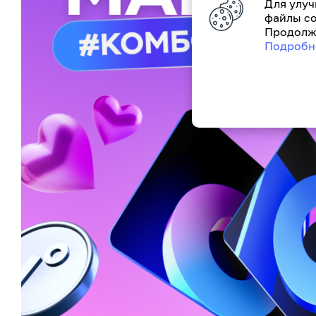
Для улуч
файлы co
Продолжа
Подробн