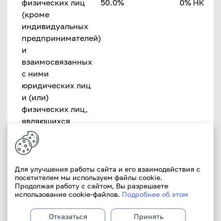
физических лиц
50.0%
0% НК
(кроме
индивидуальных
предпринимателей)
и
взаимосвязанных
с ними
юридических лиц
и (или)
физических лиц,
являющихся
индивидуальными
предпринимателями
Суммарная
Для улучшения работы сайта и его взаимодействия с
величина рисков
посетителем мы используем файлы cookie.
Продолжая работу с сайтом, Вы разрешаете
на исайдеров-
использование cookie-файлов.
Подробнее об этом
физических лиц
(кроме
Отказаться
Принять