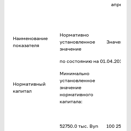
апреля 2
Нормативно
Наименование
установленное
Значение 
показателя
значение
по состоянию на 01.04.2018 г.
Минимально
установленное
Нормативный
значение
капитал
нормативного
капитала:
52750.0 тыс. Byn
100 254.3 