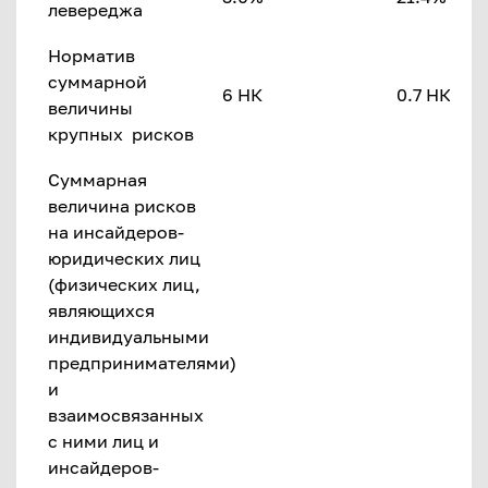
левереджа
Норматив
суммарной
6 НК
0.7 НК
величины
крупных рисков
Суммарная
величина рисков
на инсайдеров-
юридических лиц
(физических лиц,
являющихся
индивидуальными
предпринимателями)
и
взаимосвязанных
с ними лиц и
инсайдеров-