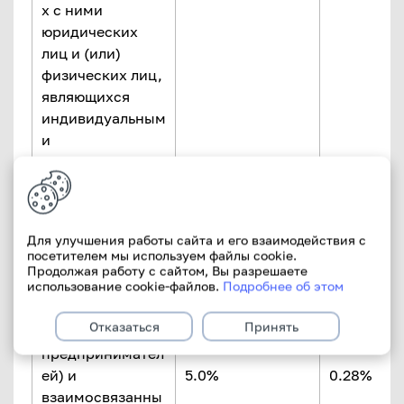
х с ними
юридических
лиц и (или)
физических лиц,
являющихся
индивидуальным
и
предпринимател
ями
Суммарная
Для улучшения работы сайта и его взаимодействия с
величина рисков
посетителем мы используем файлы cookie.
на исайдеров-
Продолжая работу с сайтом, Вы разрешаете
использование cookie-файлов.
Подробнее об этом
физических лиц
(кроме
Отказаться
Принять
индивидуальных
предпринимател
ей) и
5.0%
0.28% НК
взаимосвязанны