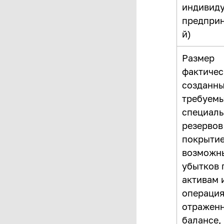
индивид
предпри
й)
Размер
фактичес
созданны
требуем
специал
резервов
покрыти
возможн
убытков 
активам 
операция
отражен
балансе, 