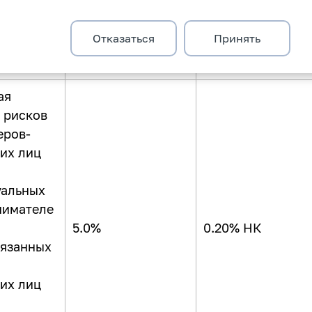
хся
уальными
Отказаться
Принять
нимателя
ая
 рисков
еров-
их лиц
уальных
нимателе
5.0%
0.20% НК
язанных
их лиц