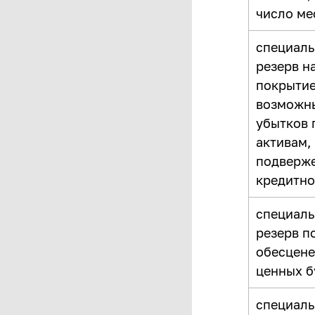
число ме
специал
резерв н
покрыти
возможн
убытков 
активам,
подверж
кредитно
специал
резерв п
обесцене
ценных б
специал