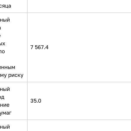
сяца
ьный
а
е
ых
7 567.4
по
енным
му риску
ьный
од
35.0
ние
умаг
ьный