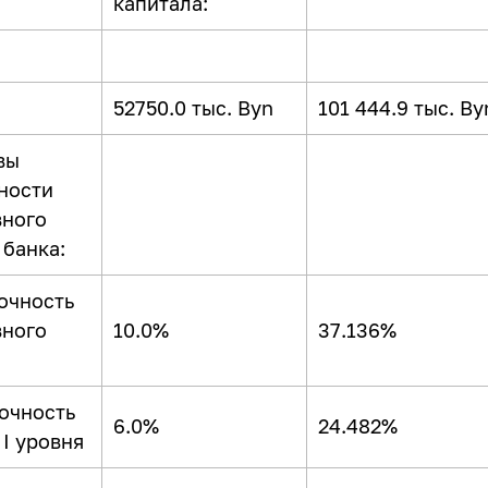
капитала:
52750.0 тыс. Byn
101 444.9 тыс. By
вы
ности
вного
 банка:
точность
вного
10.0%
37.136%
точность
6.0%
24.482%
 I уровня