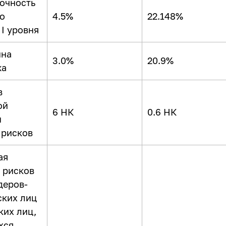
точность
о
4.5%
22.148%
 I уровня
ина
3.0%
20.9%
жа
в
ой
6 НК
0.6 НК
ы
 рисков
ая
 рисков
деров-
ких лиц
ких лиц,
хся