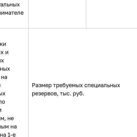
уальных
нимателе
ки
х и
ых
ьных
 на
е
Размер требуемых специальных
ых
резервов, тыс. руб.
по
и
м, не
ным на
на 1-е