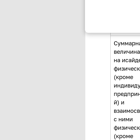
являющи
индивид
предпри
ми
Суммарн
величина
на исайд
физическ
(кроме
индивид
предпри
й) и
взаимосв
с ними
физическ
(кроме