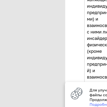
индивид
предпри
ми) и
взаимосв
с ними л
инсайдер
физическ
(кроме
индивид
предпри
й) и
взаимосв
с ними
юридичес
Для улуч
файлы co
и (или)
Продолжа
физическ
Подробн