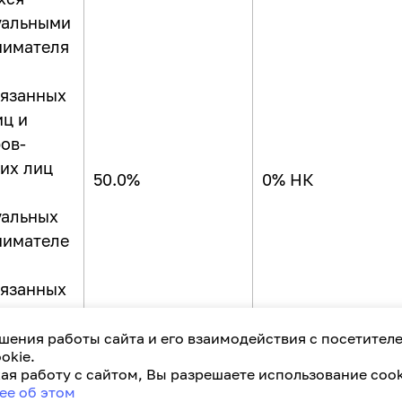
уальными
нимателя
язанных
иц и
ов-
их лиц
50.0%
0% НК
уальных
нимателе
язанных
ких лиц
шения работы сайта и его взаимодействия с посетител
okie.
я работу с сайтом, Вы разрешаете использование cook
их лиц,
ее об этом