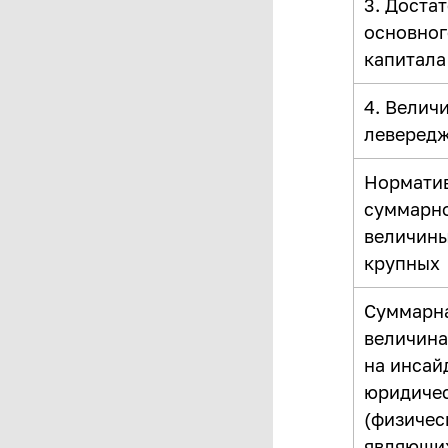
3. Доста
основног
капитала
4. Велич
леверед
Нормати
суммарн
величин
крупных
Суммарн
величина
на инсай
юридичес
(физичес
являющи