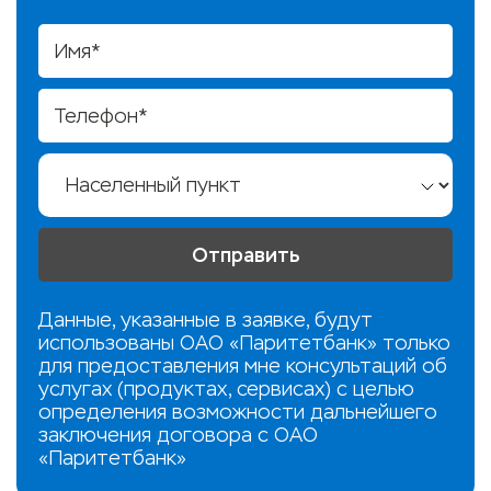
Данные, указанные в заявке, будут
использованы ОАО «Паритетбанк» только
для предоставления мне консультаций об
услугах (продуктах, сервисах) с целью
определения возможности дальнейшего
заключения договора c ОАО
«Паритетбанк»